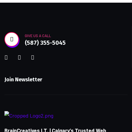
GIVE US A CALL
(587) 355-5045
Join Newsletter
BrainCreatives I.T. | Calgary’s Trusted Web