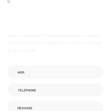
Contactez-nous
Nous fournirons des
services exceptionnels
Nous comprenons l’importance d’aborder chaque
œuvre de manière intégrale et croyons au pouvoir
de la simplicité.